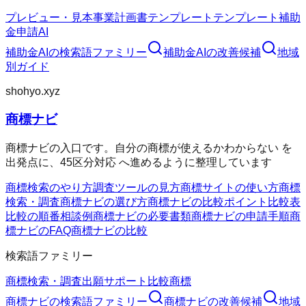
プレビュー・見本
事業計画書テンプレート
テンプレート
補助
金申請AI
補助金AI
の検索語ファミリー
補助金AI
の改善候補
地域
別ガイド
shohyo.xyz
商標ナビ
商標ナビの入口です。自分の商標が使えるかわからない を
出発点に、45区分対応 へ進めるように整理しています
商標検索のやり方
調査ツールの見方
商標サイトの使い方
商標
検索・調査
商標ナビの選び方
商標ナビの比較ポイント
比較表
比較の順番
相談例
商標ナビの必要書類
商標ナビの申請手順
商
標ナビのFAQ
商標ナビの比較
検索語ファミリー
商標検索・調査
出願サポート
比較
商標
商標ナビ
の検索語ファミリー
商標ナビ
の改善候補
地域