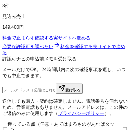
3件
見込み売上
149,400円
料金で止まらず確認する
実サイトへ進める
必要な許認可を調べたい
料金を確認する
実サイトで進め
る
許認可ナビの申込前メモを受け取る
メールだけでOK。24時間以内に次の確認事項を返し、いつ
でも中止できます。
受け取る
送信しても購入・契約は確定しません。電話番号を伺わない
ため、営業電話もありません。メールアドレスは、この件の
ご返信のみに使用します（
プライバシーポリシー
）。
迷っている点（任意・あてはまるものがあればタッ