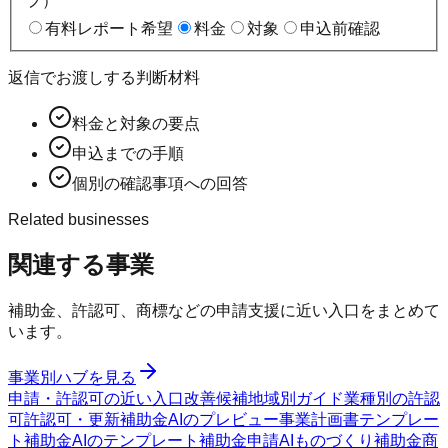
プ）
有料レポート希望
料金
対象
申込前確認
返信でお渡しする判断材料
料金と対象の要点
申込までの手順
個別の確認事項への回答
Related businesses
関連する事業
補助金、許認可、商標などの申請支援に近い入口をまとめて
います。
事業別ハブを見る
申請・許認可の近い入口
改善候補
地域別ガイド
業種別の許認
可
許認可・更新
補助金AIのプレビュー
事業計画書テンプレー
ト
補助金AIのテンプレート
補助金申請AI
ものづくり補助金
商