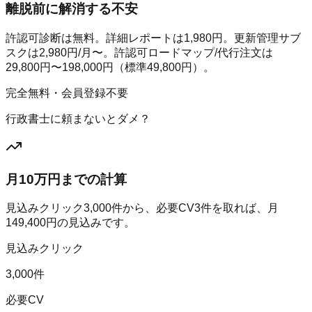
離脱前に解消する不安
許認可診断は無料。詳細レポートは1,980円。更新管理サブ
スクは2,980円/月〜。許認可ロードマップ/代行注文は
29,800円〜198,000円（標準49,800円）。
完全無料・会員登録不要
行政書士に頼まないとダメ？
月10万円までの計算
見込みクリック
3,000
件から、必要CV
3
件を取れば、月
149,400
円の見込みです。
見込みクリック
3,000件
必要CV