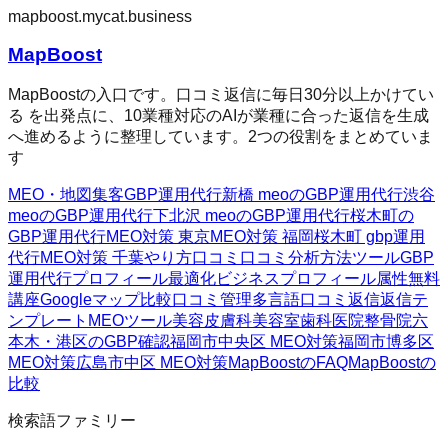
mapboost.mycat.business
MapBoost
MapBoostの入口です。口コミ返信に毎日30分以上かけてい
る を出発点に、10業種対応のAIが業種に合った返信を生成
へ進めるように整理しています。2つの役割をまとめていま
す
MEO・地図集客
GBP運用代行
新橋 meoのGBP運用代行
渋谷
meoのGBP運用代行
下北沢 meoのGBP運用代行
桜木町の
GBP運用代行
MEO対策 東京
MEO対策 福岡
桜木町 gbp運用
代行
MEO対策 千葉
やり方
口コミ
口コミ分析方法
ツール
GBP
運用代行
プロフィール最適化
ビジネスプロフィール属性
無料
講座
Googleマップ
比較
口コミ管理
多言語口コミ返信
返信テ
ンプレート
MEOツール
美容皮膚科
美容室
歯科医院
整骨院
六
本木・港区のGBP確認
福岡市中央区 MEO対策
福岡市博多区
MEO対策
広島市中区 MEO対策
MapBoostのFAQ
MapBoostの
比較
検索語ファミリー