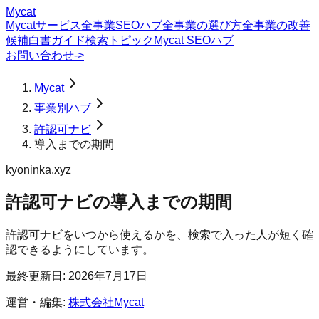
Mycat
Mycatサービス
全事業SEOハブ
全事業の選び方
全事業の改善
候補
白書
ガイド
検索トピック
Mycat SEOハブ
お問い合わせ
->
Mycat
事業別ハブ
許認可ナビ
導入までの期間
kyoninka.xyz
許認可ナビ
の
導入までの期間
許認可ナビをいつから使えるかを、検索で入った人が短く確
認できるようにしています。
最終更新日:
2026年7月17日
運営・編集:
株式会社Mycat