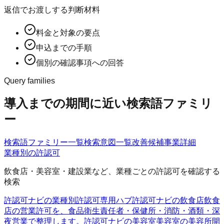
返信でお渡しする判断材料
料金と対象の要点
申込までの手順
個別の確認事項への回答
Query families
導入までの期間に近い検索語ファミリ
ー
検索語ファミリー一覧
検索意図一覧
改善候補
事業詳細
業種別の許認可
飲食店・美容室・建設業など、業種ごとの許認可を確認する
検索
許認可ナビの業種別許認可
専用ハブ
許認可ナビの飲食店
飲食
店の営業許可を、食品衛生責任者・保健所・消防・酒類・深
夜営業で整理します。
許認可ナビの美容室
美容室の美容所開