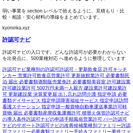
弱い事業を section レベルで拾えるように、見積もり・比
較・相談・安心材料の導線をまとめています。
kyoninka.xyz
許認可ナビ
許認可ナビの入口です。どんな許認可が必要かわからない
を出発点に、500業種対応 へ進めるように整理しています
許認可ナビ
業種別の許認可
許認可・更新
飲食店 許可
キッチ
ンカー 営業許可
飲食店営業許可 更新
旅館業許可 必要書類
民
泊 届出 必要書類
酒類販売業免許 必要書類
美容室 許可
建設業
許可
建設業許可 500万円未満
一人親方 建設業許可
建設業許
可 更新
建設業 決算変更届 出し忘れ
訪問介護 指定申請 必要
書類
デイサービス 指定申請
障害福祉サービス 指定申請
訪問
看護ステーション 指定申請
一般貨物自動車運送事業許可
軽
貨物 届出 必要書類
産廃収集運搬許可 積替え保管
許認可ナビ
の導入条件
許認可ナビの申請手順
風俗営業許可 バー
許認可
ナビのサポート
許認可ナビの改善候補
業種別ファミリー
許認
可ファミリー
必要書類ファミリー
手続きファミリー
要件ファ