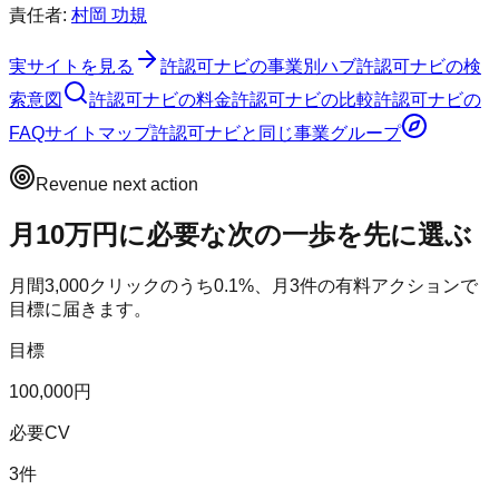
責任者:
村岡 功規
実サイトを見る
許認可ナビ
の事業別ハブ
許認可ナビ
の検
索意図
許認可ナビ
の料金
許認可ナビ
の比較
許認可ナビ
の
FAQ
サイトマップ
許認可ナビ
と同じ事業グループ
Revenue next action
月10万円に必要な次の一歩を先に選ぶ
月間
3,000
クリックのうち
0.1
%、月
3
件の有料アクションで
目標に届きます。
目標
100,000円
必要CV
3件