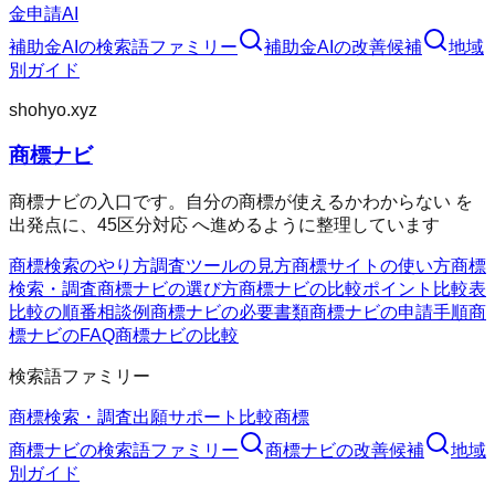
金申請AI
補助金AI
の検索語ファミリー
補助金AI
の改善候補
地域
別ガイド
shohyo.xyz
商標ナビ
商標ナビの入口です。自分の商標が使えるかわからない を
出発点に、45区分対応 へ進めるように整理しています
商標検索のやり方
調査ツールの見方
商標サイトの使い方
商標
検索・調査
商標ナビの選び方
商標ナビの比較ポイント
比較表
比較の順番
相談例
商標ナビの必要書類
商標ナビの申請手順
商
標ナビのFAQ
商標ナビの比較
検索語ファミリー
商標検索・調査
出願サポート
比較
商標
商標ナビ
の検索語ファミリー
商標ナビ
の改善候補
地域
別ガイド