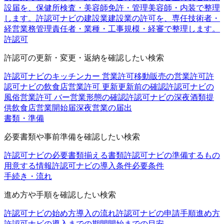
設届を、保健所検査・美容師免許・管理美容師・内装で整理
します。
許認可ナビの建設業
建設業の許可を、専任技術者・
経営業務管理責任者・業種・工事規模・経審で整理します。
許認可
許認可の更新・変更・返納を確認したい検索
許認可ナビのキッチンカー 営業許可
移動販売の営業許可
許
認可ナビの飲食店営業許可 更新
更新前の確認
許認可ナビの
風俗営業許可 バー
営業形態の確認
許認可ナビの深夜酒類提
供飲食店営業開始届
深夜営業の届出
書類・準備
必要書類や事前準備を確認したい検索
許認可ナビの必要書類
揃える書類
許認可ナビの準備するもの
用意する情報
許認可ナビの導入条件
必要条件
手続き・流れ
進め方や手順を確認したい検索
許認可ナビの始め方
導入の流れ
許認可ナビの申請手順
進め方
許認可ナビの導入までの期間
開始までの目安