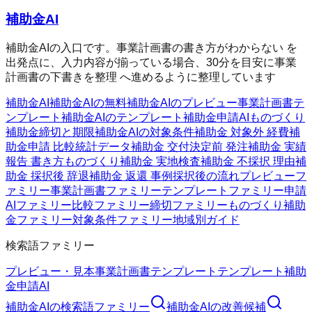
補助金AI
補助金AIの入口です。事業計画書の書き方がわからない を
出発点に、入力内容が揃っている場合、30分を目安に事業
計画書の下書きを整理 へ進めるように整理しています
補助金AI
補助金AIの無料
補助金AIのプレビュー
事業計画書テ
ンプレート
補助金AIのテンプレート
補助金申請AI
ものづくり
補助金
締切と期限
補助金AIの対象条件
補助金 対象外 経費
補
助金申請 比較
統計データ
補助金 交付決定前 発注
補助金 実績
報告 書き方
ものづくり補助金 実地検査
補助金 不採択 理由
補
助金 採択後 辞退
補助金 返還 事例
採択後の流れ
プレビューフ
ァミリー
事業計画書ファミリー
テンプレートファミリー
申請
AIファミリー
比較ファミリー
締切ファミリー
ものづくり補助
金ファミリー
対象条件ファミリー
地域別ガイド
検索語ファミリー
プレビュー・見本
事業計画書テンプレート
テンプレート
補助
金申請AI
補助金AI
の検索語ファミリー
補助金AI
の改善候補