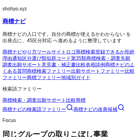
shohyo.xyz
商標ナビ
商標ナビの入口です。自分の商標が使えるかわからない を
出発点に、45区分対応 へ進めるように整理しています
商標ナビ
やり方
ツール
サイト
ロゴ商標検索
登録できるか
拒絶
理由通知
区分選び
類似群コード
第35類
商標検索・調査
先願
調査
出願サポート
意見書・補正書
比較表
相談例
商標ナビのよ
くある質問
商標検索ファミリー
出願サポートファミリー
比較
ファミリー
商標ファミリー
地域別ガイド
検索語ファミリー
商標検索・調査
出願サポート
比較
商標
商標ナビ
の検索語ファミリー
商標ナビ
の改善候補
Focus
同じグループの取りこぼし事業