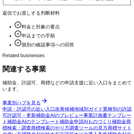
返信でお渡しする判断材料
料金と対象の要点
申込までの手順
個別の確認事項への回答
Related businesses
関連する事業
補助金、許認可、商標などの申請支援に近い入口をまとめて
います。
事業別ハブを見る
申請・許認可の近い入口
改善候補
地域別ガイド
業種別の許認
可
許認可・更新
補助金AIのプレビュー
事業計画書テンプレー
ト
補助金AIのテンプレート
補助金申請AI
ものづくり補助金
商
標検索・調査
商標検索のやり方
調査ツールの見方
商標サイト