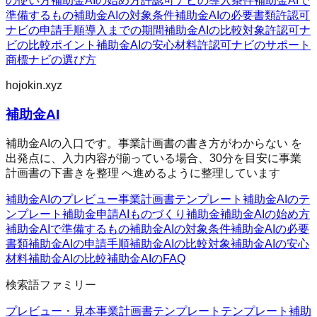
の使い方
補助金AIの始め方
許認可ナビの導入条件
補助金AIで
準備するもの
補助金AIの対象条件
補助金AIの必要書類
許認可
ナビの申請手順
導入までの期間
補助金AIの比較対象
許認可ナ
ビの比較ポイント
補助金AIの安心材料
許認可ナビのサポート
商標ナビの選び方
hojokin.xyz
補助金AI
補助金AIの入口です。事業計画書の書き方がわからない を
出発点に、入力内容が揃っている場合、30分を目安に事業
計画書の下書きを整理 へ進めるように整理しています
補助金AIのプレビュー
事業計画書テンプレート
補助金AIのテ
ンプレート
補助金申請AI
ものづくり補助金
補助金AIの始め方
補助金AIで準備するもの
補助金AIの対象条件
補助金AIの必要
書類
補助金AIの申請手順
補助金AIの比較対象
補助金AIの安心
材料
補助金AIの比較
補助金AIのFAQ
検索語ファミリー
プレビュー・見本
事業計画書テンプレート
テンプレート
補助