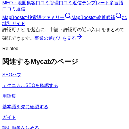
MEO・地図集客
口コミ管理
口コミ返信テンプレート
多言語
口コミ返信
MapBoost
の検索語ファミリー
MapBoost
の改善候補
地
域別ガイド
許認可ナビ
を起点に、
申請・許認可の近い入口
をまとめて
確認できます。
事業の選び方を見る
Related
関連するMycatのページ
SEOハブ
テクニカルSEOを確認する
用語集
基本語を先に確認する
ガイド
読む順番を決める