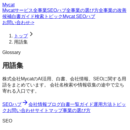
Mycat
Mycatサービス
全事業SEOハブ
全事業の選び方
全事業の改善
候補
白書
ガイド
検索トピック
Mycat SEOハブ
お問い合わせ
->
トップ
用語集
Glossary
用語集
株式会社MycatのAI活用、白書、会社情報、SEOに関する用
語をまとめています。 会社名検索や情報収集の途中で立ち
寄れる入口です。
SEOハブ
会社情報
ブログ
白書一覧
ガイド
運用方法
トピッ
ク
お問い合わせ
サイトマップ
事業の選び方
SEO