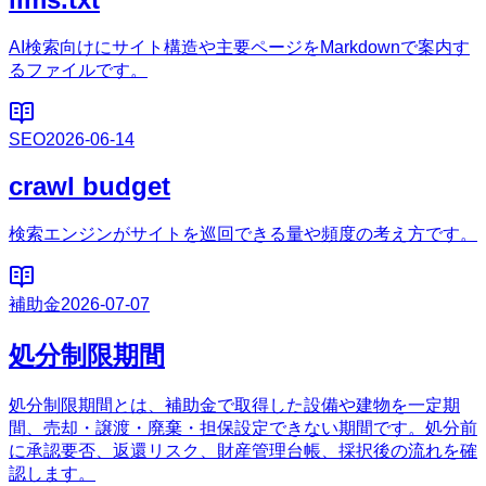
AI検索向けにサイト構造や主要ページをMarkdownで案内す
るファイルです。
SEO
2026-06-14
crawl budget
検索エンジンがサイトを巡回できる量や頻度の考え方です。
補助金
2026-07-07
処分制限期間
処分制限期間とは、補助金で取得した設備や建物を一定期
間、売却・譲渡・廃棄・担保設定できない期間です。処分前
に承認要否、返還リスク、財産管理台帳、採択後の流れを確
認します。