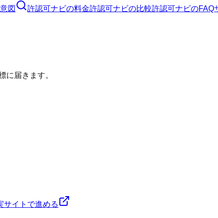
意図
許認可ナビ
の料金
許認可ナビ
の比較
許認可ナビ
のFAQ
標に届きます。
実サイトで進める