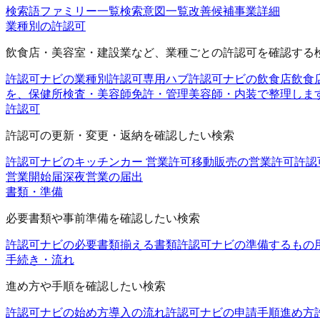
検索語ファミリー一覧
検索意図一覧
改善候補
事業詳細
業種別の許認可
飲食店・美容室・建設業など、業種ごとの許認可を確認する
許認可ナビの業種別許認可
専用ハブ
許認可ナビの飲食店
飲食
を、保健所検査・美容師免許・管理美容師・内装で整理しま
許認可
許認可の更新・変更・返納を確認したい検索
許認可ナビのキッチンカー 営業許可
移動販売の営業許可
許認
営業開始届
深夜営業の届出
書類・準備
必要書類や事前準備を確認したい検索
許認可ナビの必要書類
揃える書類
許認可ナビの準備するもの
手続き・流れ
進め方や手順を確認したい検索
許認可ナビの始め方
導入の流れ
許認可ナビの申請手順
進め方