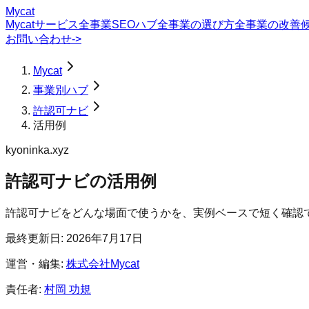
Mycat
Mycatサービス
全事業SEOハブ
全事業の選び方
全事業の改善
お問い合わせ
->
Mycat
事業別ハブ
許認可ナビ
活用例
kyoninka.xyz
許認可ナビ
の
活用例
許認可ナビをどんな場面で使うかを、実例ベースで短く確認
最終更新日:
2026年7月17日
運営・編集:
株式会社Mycat
責任者:
村岡 功規