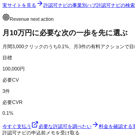
実サイトを見る
許認可ナビ
の事業別ハブ
許認可ナビ
の検索
Revenue next action
月10万円に必要な次の一歩を先に選ぶ
月間
3,000
クリックのうち
0.1
%、月
3
件の有料アクションで目
目標
100,000円
必要CV
3件
必要CVR
0.1%
今すぐ支払う
必要な許認可を調べたい
料金を確認する
許認可ナビの申込前メモを受け取る