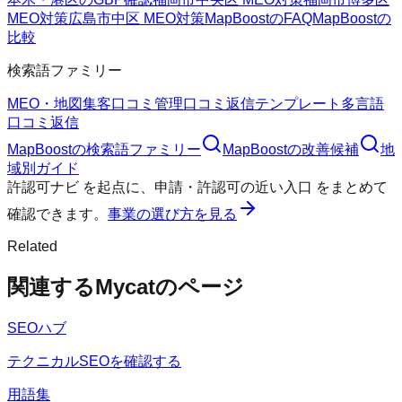
MEO対策
広島市中区 MEO対策
MapBoostのFAQ
MapBoostの
比較
検索語ファミリー
MEO・地図集客
口コミ管理
口コミ返信テンプレート
多言語
口コミ返信
MapBoost
の検索語ファミリー
MapBoost
の改善候補
地
域別ガイド
許認可ナビ
を起点に、
申請・許認可の近い入口
をまとめて
確認できます。
事業の選び方を見る
Related
関連するMycatのページ
SEOハブ
テクニカルSEOを確認する
用語集