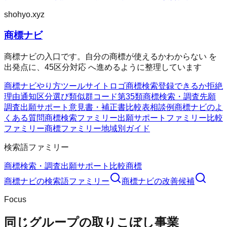
shohyo.xyz
商標ナビ
商標ナビの入口です。自分の商標が使えるかわからない を
出発点に、45区分対応 へ進めるように整理しています
商標ナビ
やり方
ツール
サイト
ロゴ商標検索
登録できるか
拒絶
理由通知
区分選び
類似群コード
第35類
商標検索・調査
先願
調査
出願サポート
意見書・補正書
比較表
相談例
商標ナビのよ
くある質問
商標検索ファミリー
出願サポートファミリー
比較
ファミリー
商標ファミリー
地域別ガイド
検索語ファミリー
商標検索・調査
出願サポート
比較
商標
商標ナビ
の検索語ファミリー
商標ナビ
の改善候補
Focus
同じグループの取りこぼし事業