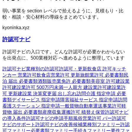
弱い事業を section レベルで拾えるように、見積もり・比
較・相談・安心材料の導線をまとめています。
kyoninka.xyz
許認可ナビ
許認可ナビの入口です。どんな許認可が必要かわからない
を出発点に、500業種対応 へ進めるように整理しています
許認可ナビ
業種別の許認可
許認可・更新
飲食店 許可
キッチ
ンカー 営業許可
飲食店営業許可 更新
旅館業許可 必要書類
民
泊 届出 必要書類
酒類販売業免許 必要書類
美容室 許可
建設業
許可
建設業許可 500万円未満
一人親方 建設業許可
建設業許
可 更新
建設業 決算変更届 出し忘れ
訪問介護 指定申請 必要
書類
デイサービス 指定申請
障害福祉サービス 指定申請
訪問
看護ステーション 指定申請
一般貨物自動車運送事業許可
軽
貨物 届出 必要書類
産廃収集運搬許可 積替え保管
許認可ナビ
の導入条件
許認可ナビの申請手順
風俗営業許可 バー
許認可
ナビのサポート
許認可ナビの改善候補
業種別ファミリー
許認
可ファミリー
必要書類ファミリー
手続きファミリー
要件ファ