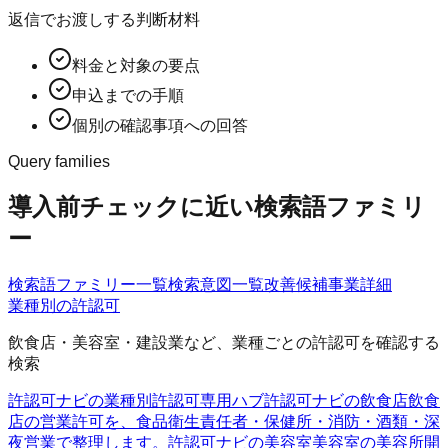
返信でお渡しする判断材料
料金と対象の要点
申込までの手順
個別の確認事項への回答
Query families
導入前チェックに近い検索語ファミリ
ー
検索語ファミリー一覧
検索意図一覧
改善候補
事業詳細
業種別の許認可
飲食店・美容室・建設業など、業種ごとの許認可を確認する
検索
許認可ナビの業種別許認可
専用ハブ
許認可ナビの飲食店
飲食
店の営業許可を、食品衛生責任者・保健所・消防・酒類・深
夜営業で整理します。
許認可ナビの美容室
美容室の美容所開