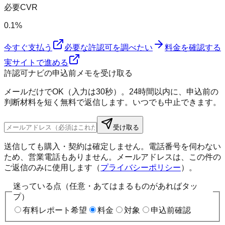
必要CVR
0.1%
今すぐ支払う
必要な許認可を調べたい
料金を確認する
実サイトで進める
許認可ナビの申込前メモを受け取る
メールだけでOK（入力は30秒）。24時間以内に、申込前の
判断材料を短く無料で返信します。いつでも中止できます。
受け取る
送信しても購入・契約は確定しません。電話番号を伺わない
ため、営業電話もありません。メールアドレスは、この件の
ご返信のみに使用します（
プライバシーポリシー
）。
迷っている点（任意・あてはまるものがあればタッ
プ）
有料レポート希望
料金
対象
申込前確認