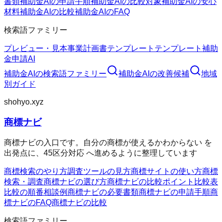
書類
補助金AIの申請手順
補助金AIの比較対象
補助金AIの安心
材料
補助金AIの比較
補助金AIのFAQ
検索語ファミリー
プレビュー・見本
事業計画書テンプレート
テンプレート
補助
金申請AI
補助金AI
の検索語ファミリー
補助金AI
の改善候補
地域
別ガイド
shohyo.xyz
商標ナビ
商標ナビの入口です。自分の商標が使えるかわからない を
出発点に、45区分対応 へ進めるように整理しています
商標検索のやり方
調査ツールの見方
商標サイトの使い方
商標
検索・調査
商標ナビの選び方
商標ナビの比較ポイント
比較表
比較の順番
相談例
商標ナビの必要書類
商標ナビの申請手順
商
標ナビのFAQ
商標ナビの比較
検索語ファミリー