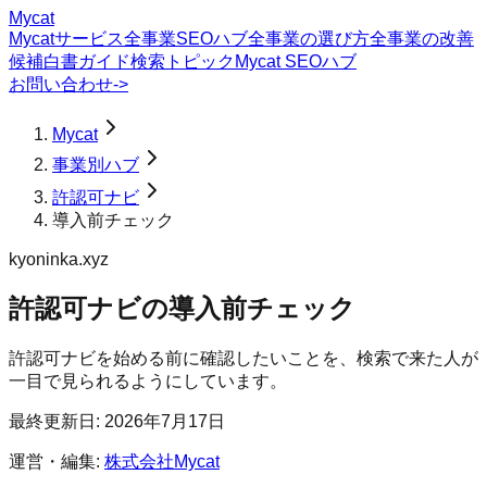
Mycat
Mycatサービス
全事業SEOハブ
全事業の選び方
全事業の改善
候補
白書
ガイド
検索トピック
Mycat SEOハブ
お問い合わせ
->
Mycat
事業別ハブ
許認可ナビ
導入前チェック
kyoninka.xyz
許認可ナビ
の
導入前チェック
許認可ナビを始める前に確認したいことを、検索で来た人が
一目で見られるようにしています。
最終更新日:
2026年7月17日
運営・編集:
株式会社Mycat