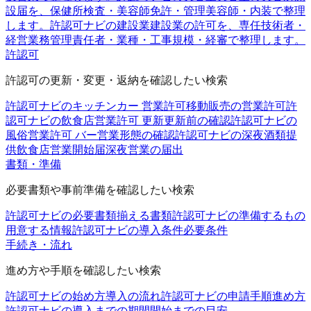
設届を、保健所検査・美容師免許・管理美容師・内装で整理
します。
許認可ナビの建設業
建設業の許可を、専任技術者・
経営業務管理責任者・業種・工事規模・経審で整理します。
許認可
許認可の更新・変更・返納を確認したい検索
許認可ナビのキッチンカー 営業許可
移動販売の営業許可
許
認可ナビの飲食店営業許可 更新
更新前の確認
許認可ナビの
風俗営業許可 バー
営業形態の確認
許認可ナビの深夜酒類提
供飲食店営業開始届
深夜営業の届出
書類・準備
必要書類や事前準備を確認したい検索
許認可ナビの必要書類
揃える書類
許認可ナビの準備するもの
用意する情報
許認可ナビの導入条件
必要条件
手続き・流れ
進め方や手順を確認したい検索
許認可ナビの始め方
導入の流れ
許認可ナビの申請手順
進め方
許認可ナビの導入までの期間
開始までの目安