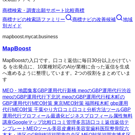
商標検索・調査
出願サポート
比較
商標
商標ナビ
の検索語ファミリー
商標ナビ
の改善候補
地域
別ガイド
mapboost.mycat.business
MapBoost
MapBoostの入口です。口コミ返信に毎日30分以上かけてい
る を出発点に、10業種対応のAIが業種に合った返信を生成
へ進めるように整理しています。2つの役割をまとめていま
す
MEO・地図集客
GBP運用代行
新橋 meoのGBP運用代行
渋谷
meoのGBP運用代行
下北沢 meoのGBP運用代行
桜木町の
GBP運用代行
MEO対策 東京
MEO対策 福岡
桜木町 gbp運用
代行
MEO対策 千葉
やり方
口コミ
口コミ分析方法
ツール
GBP
運用代行
プロフィール最適化
ビジネスプロフィール属性
無料
講座
Googleマップ
比較
口コミ管理
多言語口コミ返信
返信テ
ンプレート
MEOツール
美容皮膚科
美容室
歯科医院
整骨院
六
本木・港区のGBP確認
福岡市中央区 MEO対策
福岡市博多区