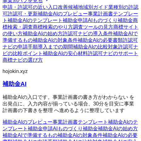
事業別ハブを見る
申請・許認可の近い入口
改善候補
地域別ガイド
業種別の許認
可
許認可・更新
補助金AIのプレビュー
事業計画書テンプレー
ト
補助金AIのテンプレート
補助金申請AI
ものづくり補助金
商
標検索・調査
商標検索のやり方
調査ツールの見方
商標サイト
の使い方
補助金AIの始め方
許認可ナビの導入条件
補助金AIで
準備するもの
補助金AIの対象条件
補助金AIの必要書類
許認可
ナビの申請手順
導入までの期間
補助金AIの比較対象
許認可ナ
ビの比較ポイント
補助金AIの安心材料
許認可ナビのサポート
商標ナビの選び方
hojokin.xyz
補助金AI
補助金AIの入口です。事業計画書の書き方がわからない を
出発点に、入力内容が揃っている場合、30分を目安に事業
計画書の下書きを整理 へ進めるように整理しています
補助金AIのプレビュー
事業計画書テンプレート
補助金AIのテ
ンプレート
補助金申請AI
ものづくり補助金
補助金AIの始め方
補助金AIで準備するもの
補助金AIの対象条件
補助金AIの必要