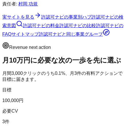
責任者:
村岡 功規
実サイトを見る
許認可ナビ
の事業別ハブ
許認可ナビ
の検
索意図
許認可ナビ
の料金
許認可ナビ
の比較
許認可ナビ
の
FAQ
サイトマップ
許認可ナビ
と同じ事業グループ
Revenue next action
月10万円に必要な次の一歩を先に選ぶ
月間
3,000
クリックのうち
0.1
%、月
3
件の有料アクションで
目標に届きます。
目標
100,000円
必要CV
3件