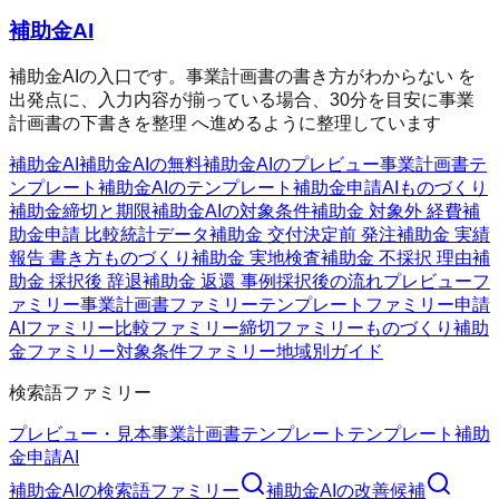
補助金AI
補助金AIの入口です。事業計画書の書き方がわからない を
出発点に、入力内容が揃っている場合、30分を目安に事業
計画書の下書きを整理 へ進めるように整理しています
補助金AI
補助金AIの無料
補助金AIのプレビュー
事業計画書テ
ンプレート
補助金AIのテンプレート
補助金申請AI
ものづくり
補助金
締切と期限
補助金AIの対象条件
補助金 対象外 経費
補
助金申請 比較
統計データ
補助金 交付決定前 発注
補助金 実績
報告 書き方
ものづくり補助金 実地検査
補助金 不採択 理由
補
助金 採択後 辞退
補助金 返還 事例
採択後の流れ
プレビューフ
ァミリー
事業計画書ファミリー
テンプレートファミリー
申請
AIファミリー
比較ファミリー
締切ファミリー
ものづくり補助
金ファミリー
対象条件ファミリー
地域別ガイド
検索語ファミリー
プレビュー・見本
事業計画書テンプレート
テンプレート
補助
金申請AI
補助金AI
の検索語ファミリー
補助金AI
の改善候補