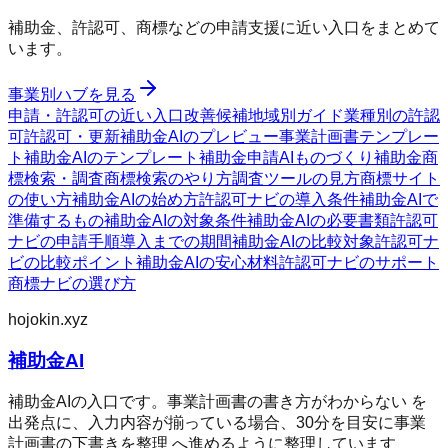
補助金、許認可、商標などの申請支援に近い入口をまとめて
います。
事業別ハブを見る
申請・許認可の近い入口
改善候補
地域別ガイド
業種別の許認
可
許認可・更新
補助金AIのプレビュー
事業計画書テンプレー
ト
補助金AIのテンプレート
補助金申請AI
ものづくり補助金
商
標検索・調査
商標検索のやり方
調査ツールの見方
商標サイト
の使い方
補助金AIの始め方
許認可ナビの導入条件
補助金AIで
準備するもの
補助金AIの対象条件
補助金AIの必要書類
許認可
ナビの申請手順
導入までの期間
補助金AIの比較対象
許認可ナ
ビの比較ポイント
補助金AIの安心材料
許認可ナビのサポート
商標ナビの選び方
hojokin.xyz
補助金AI
補助金AIの入口です。事業計画書の書き方がわからない を
出発点に、入力内容が揃っている場合、30分を目安に事業
計画書の下書きを整理 へ進めるように整理しています