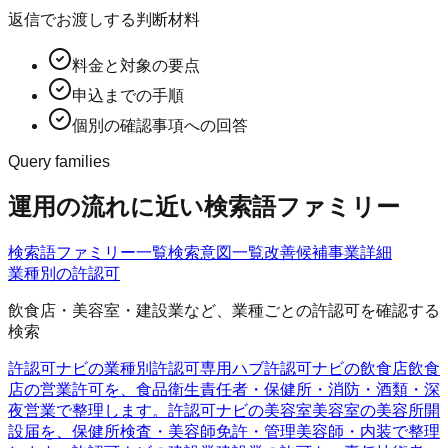
返信でお渡しする判断材料
料金と対象の要点
申込までの手順
個別の確認事項への回答
Query families
運用の流れに近い検索語ファミリー
検索語ファミリー一覧
検索意図一覧
改善候補
事業詳細
業種別の許認可
飲食店・美容室・建設業など、業種ごとの許認可を確認する
検索
許認可ナビの業種別許認可
専用ハブ
許認可ナビの飲食店
飲食
店の営業許可を、食品衛生責任者・保健所・消防・酒類・深
夜営業で整理します。
許認可ナビの美容室
美容室の美容所開
設届を、保健所検査・美容師免許・管理美容師・内装で整理