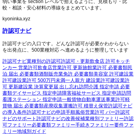
弱い事業を section レベルで拾えるように、見積もり・比
較・相談・安心材料の導線をまとめています。
kyoninka.xyz
許認可ナビ
許認可ナビの入口です。どんな許認可が必要かわからない
を出発点に、500業種対応 へ進めるように整理しています
許認可ナビ
業種別の許認可
許認可・更新
飲食店 許可
キッチ
ンカー 営業許可
飲食店営業許可 更新
旅館業許可 必要書類
民
泊 届出 必要書類
酒類販売業免許 必要書類
美容室 許可
建設業
許可
建設業許可 500万円未満
一人親方 建設業許可
建設業許
可 更新
建設業 決算変更届 出し忘れ
訪問介護 指定申請 必要
書類
デイサービス 指定申請
障害福祉サービス 指定申請
訪問
看護ステーション 指定申請
一般貨物自動車運送事業許可
軽
貨物 届出 必要書類
産廃収集運搬許可 積替え保管
許認可ナビ
の導入条件
許認可ナビの申請手順
風俗営業許可 バー
許認可
ナビのサポート
許認可ナビの改善候補
業種別ファミリー
許認
可ファミリー
必要書類ファミリー
手続きファミリー
要件ファ
ミリー
地域別ガイド