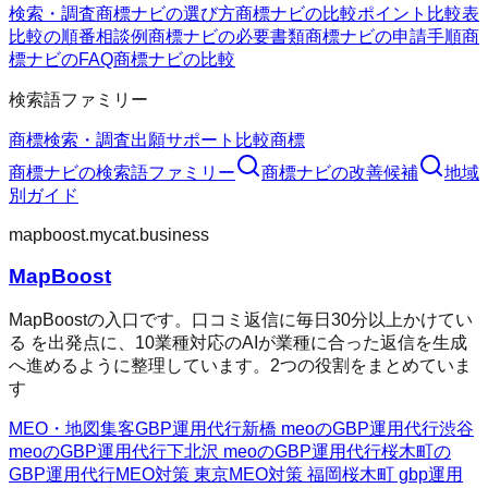
検索・調査
商標ナビの選び方
商標ナビの比較ポイント
比較表
比較の順番
相談例
商標ナビの必要書類
商標ナビの申請手順
商
標ナビのFAQ
商標ナビの比較
検索語ファミリー
商標検索・調査
出願サポート
比較
商標
商標ナビ
の検索語ファミリー
商標ナビ
の改善候補
地域
別ガイド
mapboost.mycat.business
MapBoost
MapBoostの入口です。口コミ返信に毎日30分以上かけてい
る を出発点に、10業種対応のAIが業種に合った返信を生成
へ進めるように整理しています。2つの役割をまとめていま
す
MEO・地図集客
GBP運用代行
新橋 meoのGBP運用代行
渋谷
meoのGBP運用代行
下北沢 meoのGBP運用代行
桜木町の
GBP運用代行
MEO対策 東京
MEO対策 福岡
桜木町 gbp運用