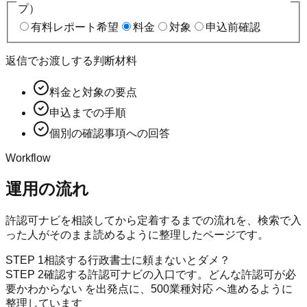
プ）
有料レポート希望
料金
対象
申込前確認
返信でお渡しする判断材料
料金と対象の要点
申込までの手順
個別の確認事項への回答
Workflow
運用の流れ
許認可ナビ
を相談してから定着するまでの流れを、検索で入
った人がそのまま読めるように整理したページです。
STEP
1
相談する
行政書士に頼まないとダメ？
STEP
2
確認する
許認可ナビの入口です。どんな許認可が必
要かわからない を出発点に、500業種対応 へ進めるように
整理しています