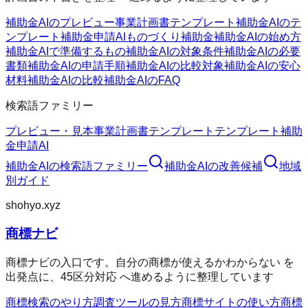
補助金AIのプレビュー
事業計画書テンプレート
補助金AIのテ
ンプレート
補助金申請AI
ものづくり補助金
補助金AIの始め方
補助金AIで準備するもの
補助金AIの対象条件
補助金AIの必要
書類
補助金AIの申請手順
補助金AIの比較対象
補助金AIの安心
材料
補助金AIの比較
補助金AIのFAQ
検索語ファミリー
プレビュー・見本
事業計画書テンプレート
テンプレート
補助
金申請AI
補助金AI
の検索語ファミリー
補助金AI
の改善候補
地域
別ガイド
shohyo.xyz
商標ナビ
商標ナビの入口です。自分の商標が使えるかわからない を
出発点に、45区分対応 へ進めるように整理しています
商標検索のやり方
調査ツールの見方
商標サイトの使い方
商標