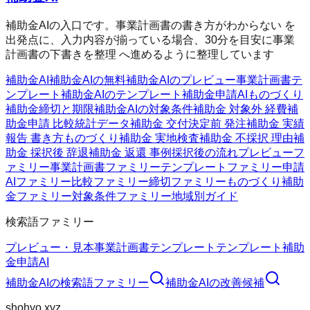
補助金AIの入口です。事業計画書の書き方がわからない を
出発点に、入力内容が揃っている場合、30分を目安に事業
計画書の下書きを整理 へ進めるように整理しています
補助金AI
補助金AIの無料
補助金AIのプレビュー
事業計画書テ
ンプレート
補助金AIのテンプレート
補助金申請AI
ものづくり
補助金
締切と期限
補助金AIの対象条件
補助金 対象外 経費
補
助金申請 比較
統計データ
補助金 交付決定前 発注
補助金 実績
報告 書き方
ものづくり補助金 実地検査
補助金 不採択 理由
補
助金 採択後 辞退
補助金 返還 事例
採択後の流れ
プレビューフ
ァミリー
事業計画書ファミリー
テンプレートファミリー
申請
AIファミリー
比較ファミリー
締切ファミリー
ものづくり補助
金ファミリー
対象条件ファミリー
地域別ガイド
検索語ファミリー
プレビュー・見本
事業計画書テンプレート
テンプレート
補助
金申請AI
補助金AI
の検索語ファミリー
補助金AI
の改善候補
shohyo.xyz