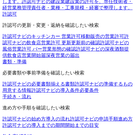
します。
許認可ナビの建設業
建設業の許可を、専任技術者・
経営業務管理責任者・業種・工事規模・経審で整理します。
許認可
許認可の更新・変更・返納を確認したい検索
許認可ナビのキッチンカー 営業許可
移動販売の営業許可
許
認可ナビの飲食店営業許可 更新
更新前の確認
許認可ナビの
風俗営業許可 バー
営業形態の確認
許認可ナビの深夜酒類提
供飲食店営業開始届
深夜営業の届出
書類・準備
必要書類や事前準備を確認したい検索
許認可ナビの必要書類
揃える書類
許認可ナビの準備するもの
用意する情報
許認可ナビの導入条件
必要条件
手続き・流れ
進め方や手順を確認したい検索
許認可ナビの始め方
導入の流れ
許認可ナビの申請手順
進め方
許認可ナビの導入までの期間
開始までの目安