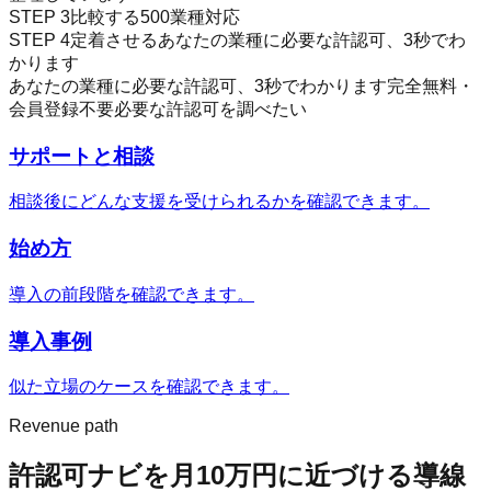
STEP
3
比較する
500業種対応
STEP
4
定着させる
あなたの業種に必要な許認可、3秒でわ
かります
あなたの業種に必要な許認可、3秒でわかります
完全無料・
会員登録不要
必要な許認可を調べたい
サポートと相談
相談後にどんな支援を受けられるかを確認できます。
始め方
導入の前段階を確認できます。
導入事例
似た立場のケースを確認できます。
Revenue path
許認可ナビ
を月10万円に近づける導線