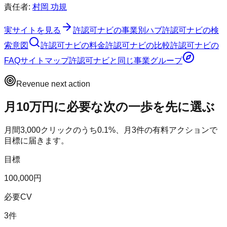
責任者:
村岡 功規
実サイトを見る
許認可ナビ
の事業別ハブ
許認可ナビ
の検
索意図
許認可ナビ
の料金
許認可ナビ
の比較
許認可ナビ
の
FAQ
サイトマップ
許認可ナビ
と同じ事業グループ
Revenue next action
月10万円に必要な次の一歩を先に選ぶ
月間
3,000
クリックのうち
0.1
%、月
3
件の有料アクションで
目標に届きます。
目標
100,000円
必要CV
3件