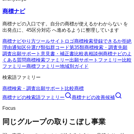
商標ナビ
商標ナビの入口です。自分の商標が使えるかわからない を
出発点に、45区分対応 へ進めるように整理しています
商標ナビ
やり方
ツール
サイト
ロゴ商標検索
登録できるか
拒絶
理由通知
区分選び
類似群コード
第35類
商標検索・調査
先願
調査
出願サポート
意見書・補正書
比較表
相談例
商標ナビのよ
くある質問
商標検索ファミリー
出願サポートファミリー
比較
ファミリー
商標ファミリー
地域別ガイド
検索語ファミリー
商標検索・調査
出願サポート
比較
商標
商標ナビ
の検索語ファミリー
商標ナビ
の改善候補
Focus
同じグループの取りこぼし事業