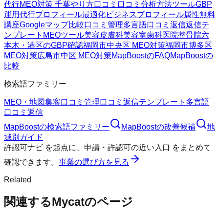
代行
MEO対策 千葉
やり方
口コミ
口コミ分析方法
ツール
GBP
運用代行
プロフィール最適化
ビジネスプロフィール属性
無料
講座
Googleマップ
比較
口コミ管理
多言語口コミ返信
返信テ
ンプレート
MEOツール
美容皮膚科
美容室
歯科医院
整骨院
六
本木・港区のGBP確認
福岡市中央区 MEO対策
福岡市博多区
MEO対策
広島市中区 MEO対策
MapBoostのFAQ
MapBoostの
比較
検索語ファミリー
MEO・地図集客
口コミ管理
口コミ返信テンプレート
多言語
口コミ返信
MapBoost
の検索語ファミリー
MapBoost
の改善候補
地
域別ガイド
許認可ナビ
を起点に、
申請・許認可の近い入口
をまとめて
確認できます。
事業の選び方を見る
Related
関連するMycatのページ