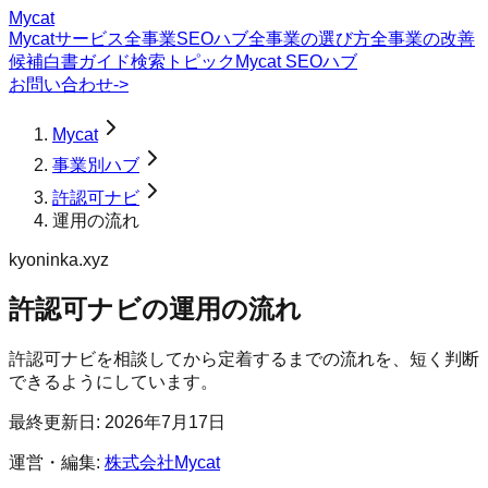
Mycat
Mycatサービス
全事業SEOハブ
全事業の選び方
全事業の改善
候補
白書
ガイド
検索トピック
Mycat SEOハブ
お問い合わせ
->
Mycat
事業別ハブ
許認可ナビ
運用の流れ
kyoninka.xyz
許認可ナビ
の
運用の流れ
許認可ナビを相談してから定着するまでの流れを、短く判断
できるようにしています。
最終更新日:
2026年7月17日
運営・編集:
株式会社Mycat